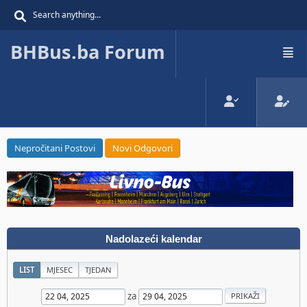
BHBus.ba Forum
Nepročitani Postovi
Novi Odgovori
Nadolazeći kalendar
LIST
MJESEC
TJEDAN
za