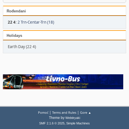
Rođendani
22 4
:
2 Trn-Centar-Trn (18)
Holidays
Earth Day (22 4)
|
|
Pomoć
Terms and Rules
Gore ▲
Theme by
Webtiryaki
,
SMF 2.1.6 © 2025
Simple Machines