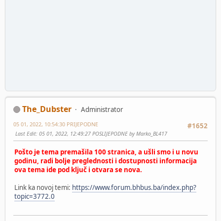
The_Dubster
Administrator
05 01, 2022, 10:54:30 PRIJEPODNE
#1652
Last Edit
: 05 01, 2022, 12:49:27 POSLIJEPODNE by Marko_BL417
Pošto je tema premašila 100 stranica, a ušli smo i u novu
godinu, radi bolje preglednosti i dostupnosti informacija
ova tema ide pod ključ i otvara se nova.
Link ka novoj temi:
https://www.forum.bhbus.ba/index.php?
topic=3772.0