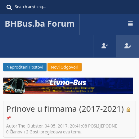
BHBus.ba Forum
Nepročitani Postovi
Novi Odgovori
Prinove u firmama (2017-2021)
Autor The_Dubster, 04 05, 2017, 20:41:08 POSLIJEPODNE
0 Članovi i 2 Gosti pregledava ovu temu.