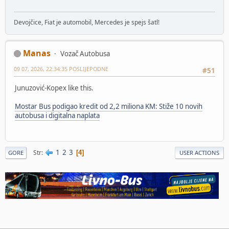
Devojčice, Fiat je automobil, Mercedes je spejs šatl!
Manas
Vozač Autobusa
09 07, 2026, 22:34:35 POSLIJEPODNE
#51
Junuzović-Kopex like this.
Mostar Bus podigao kredit od 2,2 miliona KM: Stiže 10 novih
autobusa i digitalna naplata
1
2
3
Str
4
GORE
USER ACTIONS