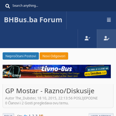
BHBus.ba Forum
Nepročitani Postovi
Novi Odgovori
GP Mostar - Razno/Diskusije
Autor The_Dubster, 18 10, 2015, 22:13:56 POSLIJEPODNE
0 Članovi i 2 Gosti pregledava ovu temu.
1
2
3