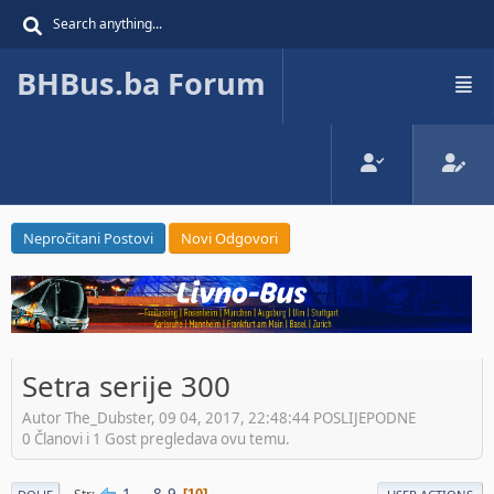
BHBus.ba Forum
Nepročitani Postovi
Novi Odgovori
Setra serije 300
Autor The_Dubster, 09 04, 2017, 22:48:44 POSLIJEPODNE
0 Članovi i 1 Gost pregledava ovu temu.
1
...
8
9