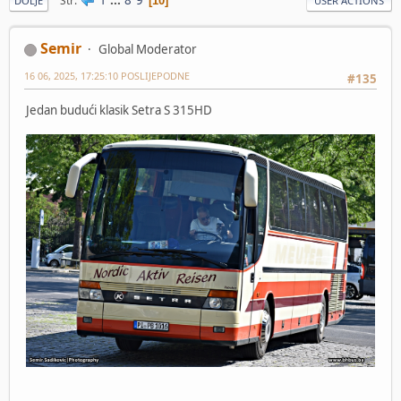
Str
10
DOLJE
USER ACTIONS
Semir
Global Moderator
16 06, 2025, 17:25:10 POSLIJEPODNE
#135
Jedan budući klasik Setra S 315HD