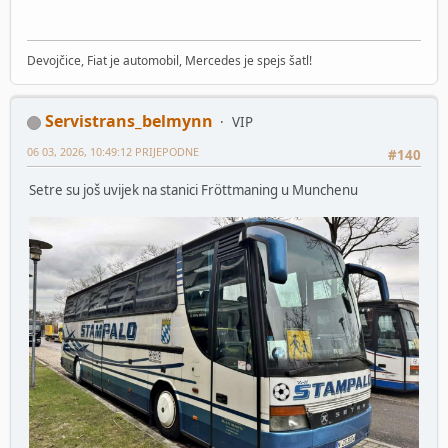
Devojčice, Fiat je automobil, Mercedes je spejs šatl!
Servistrans_belmynn
VIP
06 03, 2026, 10:49:12 PRIJEPODNE
#140
Setre su još uvijek na stanici Fröttmaning u Munchenu