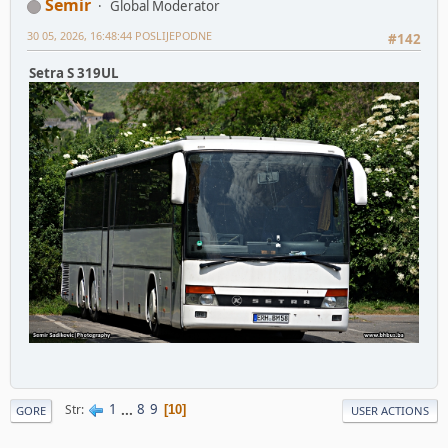
Semir
Global Moderator
30 05, 2026, 16:48:44 POSLIJEPODNE
#142
Setra S 319UL
1
...
8
9
Str
10
GORE
USER ACTIONS