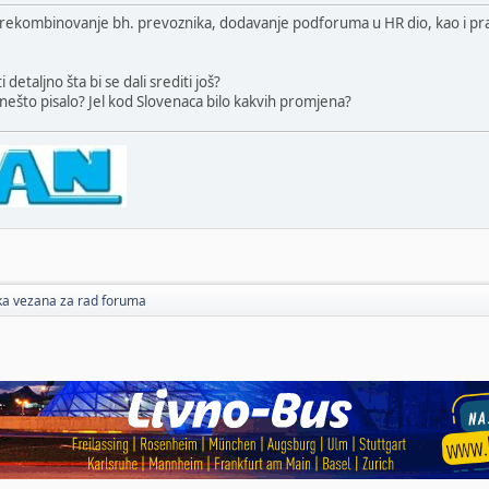
prekombinovanje bh. prevoznika, dodavanje podforuma u HR dio, kao i pr
detaljno šta bi se dali srediti još?
što pisalo? Jel kod Slovenaca bilo kakvih promjena?
ika vezana za rad foruma