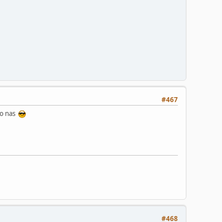
#467
 do nas
#468