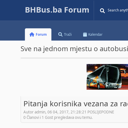
BHBus.ba Forum
Forum
Traži
Kalendar
Sve na jednom mjestu o autobusim
Pitanja korisnika vezana za r
Autor admin, 06 04, 2017, 21:28:21 POSLIJEPODNE
0 Članovi i 1 Gost pregledava ovu temu.