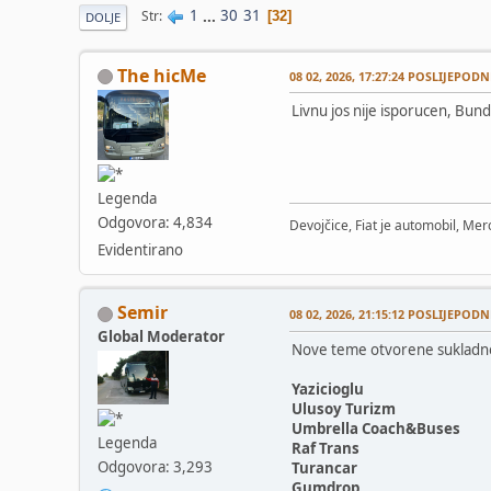
1
...
30
31
Str
32
DOLJE
The hicMe
08 02, 2026, 17:27:24 POSLIJEPODN
Livnu jos nije isporucen, Bund
Legenda
Odgovora: 4,834
Devojčice, Fiat je automobil, Merc
Evidentirano
Semir
08 02, 2026, 21:15:12 POSLIJEPODN
Global Moderator
Nove teme otvorene sukladno
Yazicioglu
Ulusoy Turizm
Umbrella Coach&Buses
Legenda
Raf Trans
Odgovora: 3,293
Turancar
Gumdrop