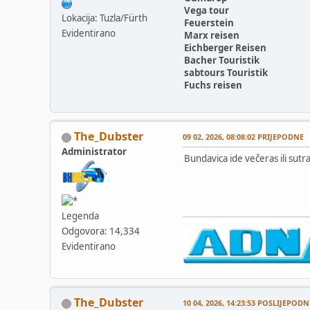
Vega tour
Lokacija: Tuzla/Fürth
Feuerstein
Evidentirano
Marx reisen
Eichberger Reisen
Bacher Touristik
sabtours Touristik
Fuchs reisen
The_Dubster
09 02, 2026, 08:08:02 PRIJEPODNE
Administrator
Bundavica ide večeras ili sutra
Legenda
Odgovora: 14,334
Evidentirano
The_Dubster
10 04, 2026, 14:23:53 POSLIJEPODN