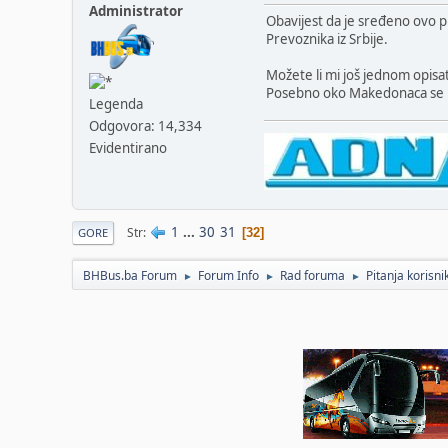
Administrator
Obavijest da je sređeno ovo 
Prevoznika iz Srbije.
Možete li mi još jednom opisati 
Posebno oko Makedonaca se ne
Legenda
Odgovora: 14,334
Evidentirano
1
...
30
31
Str
32
GORE
BHBus.ba Forum
Forum Info
Rad foruma
Pitanja korisn
►
►
►