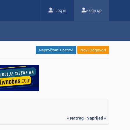
Log in
Sign up
Nepročitani Postovi
Novi Odgovori
« Natrag
-
Naprijed »