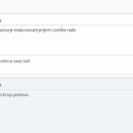
E
avica je imala svecani prijem i uveliko rade.
edes je spejs šatl!
E
 broju postova.