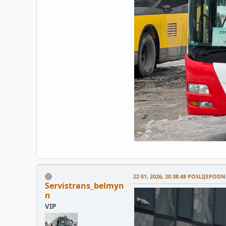
22 01, 2026, 20:38:48 POSLIJEPODN
Servistrans_belmyn
n
VIP