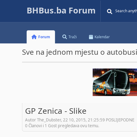
BHBus.ba Forum
Forum
Traži
Kalendar
Sve na jednom mjestu o autobusim
GP Zenica - Slike
Autor The_Dubster, 22 10, 2015, 21:25:59 POSLIJEPODNE
0 Članovi i 1 Gost pregledava ovu temu.