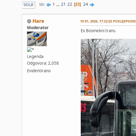
1
...
21
22
24
Str
23
DOLJE
Hare
10 01, 2026, 17:22:02 POSLIJEPODN
Moderator
Ex Bosmekni trans.
Legenda
Odgovora: 2,058
Evidentirano