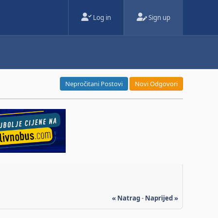
Log in
Sign up
Nepročitani Postovi
Novi Odgovori
« Natrag
-
Naprijed »