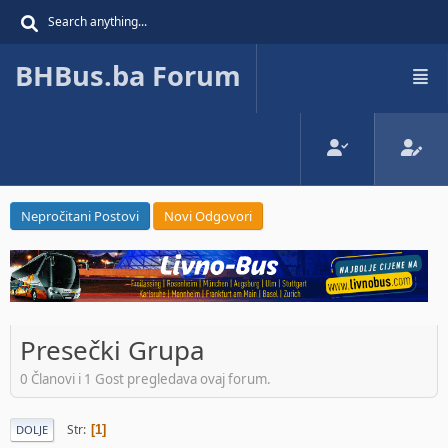
BHBus.ba Forum
Nepročitani Postovi
Novi Odgovori
Presečki Grupa
0 Članovi i 1 Gost pregledava ovaj forum.
Str
1
DOLJE