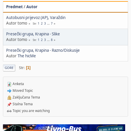
Predmet
/
Autor
Autobusni prijevoz (AP), Varaždin
Autor tomo
1
2
3
...
7
Str
Presečki grupa, Krapina - Slike
Autor tomo
1
2
3
...
8
Str
Presečki grupa, Krapina - Razno/Diskusije
Autor
The hicMe
Str
1
GORE
Anketa
Moved Topic
Zaključana Tema
Stalna Tema
Topic you are watching