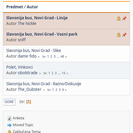
Predmet
/
Autor
Slavonija bus, Novi Grad - Linije
Autor
The hicMe
Slavonija bus, Novi Grad - Vozni park
Autor
sniff
Slavonija bus, Novi Grad - Slike
Autor
damir fido
1
2
3
...
48
Str
Polet, Vinkovci
Autor
obolstrade
1
2
3
...
15
Str
Slavonija bus, Novi Grad - Razno/Diskusije
Autor
The_Dubster
1
2
3
4
Str
Str
1
GORE
Anketa
Moved Topic
Zaključana Tema