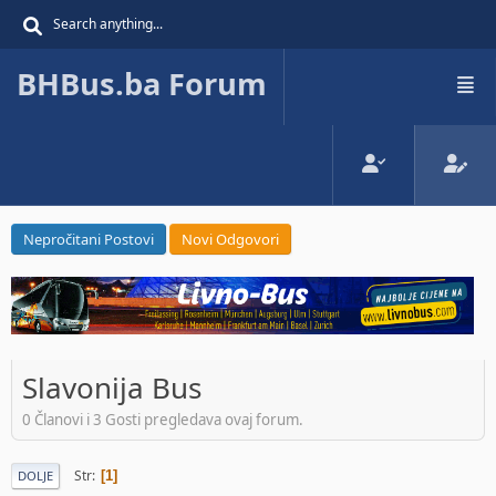
BHBus.ba Forum
Nepročitani Postovi
Novi Odgovori
Slavonija Bus
0 Članovi i 3 Gosti pregledava ovaj forum.
Str
1
DOLJE