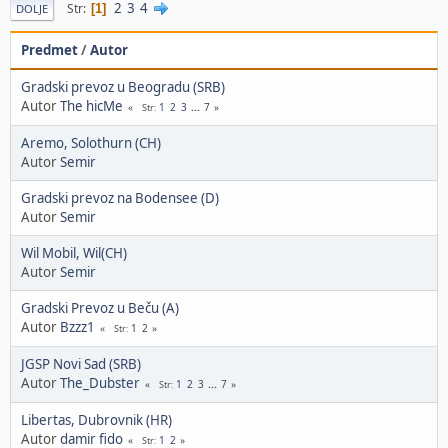
2
3
4
Str
1
DOLJE
Predmet
/
Autor
Gradski prevoz u Beogradu (SRB)
Autor
The hicMe
1
2
3
...
7
Str
Aremo, Solothurn (CH)
Autor
Semir
Gradski prevoz na Bodensee (D)
Autor
Semir
Wil Mobil, Wil(CH)
Autor
Semir
Gradski Prevoz u Beču (A)
Autor
Bzzz1
1
2
Str
JGSP Novi Sad (SRB)
Autor
The_Dubster
1
2
3
...
7
Str
Libertas, Dubrovnik (HR)
Autor
damir fido
1
2
Str