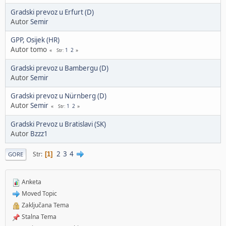
Gradski prevoz u Erfurt (D)
Autor
Semir
GPP, Osijek (HR)
Autor tomo
1
2
Str
Gradski prevoz u Bambergu (D)
Autor
Semir
Gradski prevoz u Nürnberg (D)
Autor
Semir
1
2
Str
Gradski Prevoz u Bratislavi (SK)
Autor
Bzzz1
2
3
4
Str
1
GORE
Anketa
Moved Topic
Zaključana Tema
Stalna Tema