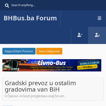
BHBus.ba Forum
Nepročitani Postovi
Novi Odgovori
Gradski prevoz u ostalim
gradovima van BiH
0 Članovi i 4 Gosti pregledava ovaj forum.