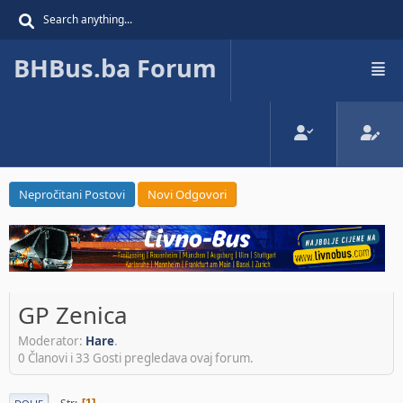
BHBus.ba Forum
Nepročitani Postovi
Novi Odgovori
GP Zenica
Moderator:
Hare
.
0 Članovi i 33 Gosti pregledava ovaj forum.