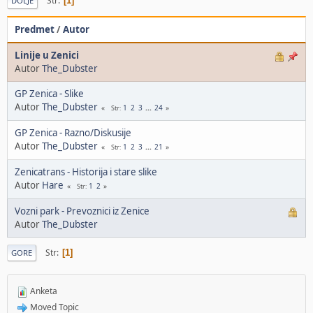
Str
1
DOLJE
Predmet
/
Autor
Linije u Zenici
Autor
The_Dubster
GP Zenica - Slike
Autor
The_Dubster
1
2
3
...
24
Str
GP Zenica - Razno/Diskusije
Autor
The_Dubster
1
2
3
...
21
Str
Zenicatrans - Historija i stare slike
Autor
Hare
1
2
Str
Vozni park - Prevoznici iz Zenice
Autor
The_Dubster
Str
1
GORE
Anketa
Moved Topic