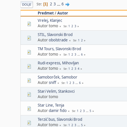
2
3
...
6
Str
1
DOLJE
Predmet
/
Autor
Vrelej, Klanjec
Autor tomo
1
2
3
Str
STIL, Slavonski Brod
Autor
obolstrade
1
2
Str
TM Tours, Slavonski Brod
Autor tomo
1
2
3
...
6
Str
Rudi express, Mihovljan
Autor tomo
1
2
3
4
Str
Samoborček, Samobor
Autor
sniff
1
2
3
...
6
Str
Stari Velim, Stankovci
Autor tomo
Star Line, Tenja
Autor
damir fido
1
2
3
...
5
Str
Terzić bus, Slavonski Brod
Autor tomo
1
2
3
...
5
Str