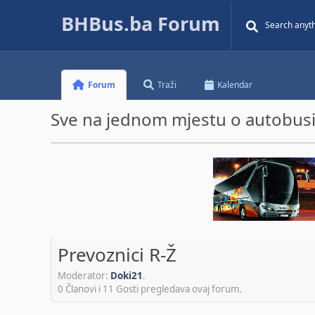
BHBus.ba Forum
Forum
Traži
Kalendar
Sve na jednom mjestu o autobusim
Prevoznici R-Ž
Moderator:
Doki21
.
0 Članovi i 11 Gosti pregledava ovaj forum.