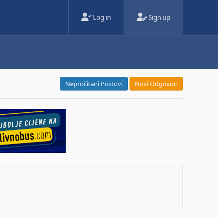
Log in
Sign up
Nepročitani Postovi
Novi Odgovori