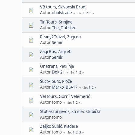
VB tours, Slavonski Brod
Autor
obolstrade
1
2
3
Str
Tin Tours, Srinjine
Autor
The_Dubster
Ready2Travel, Zagreb
Autor
Semir
Zagi Bus, Zagreb
Autor
Semir
Unatrans, Petrinja
Autor
Doki21
1
2
Str
Šuco-Tours, Ploče
Autor
Marko_BL417
1
2
Str
Vel tours, Gornji Velemerić
Autor tomo
1
2
Str
Stubaki prijevoz, Strmec Stubički
Autor tomo
Željko Šubić, Kladare
Autor tomo
1
2
3
Str