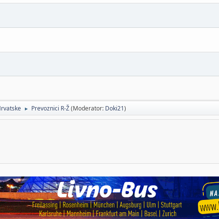
Hrvatske
Prevoznici R-Ž
(Moderator:
Doki21
)
►