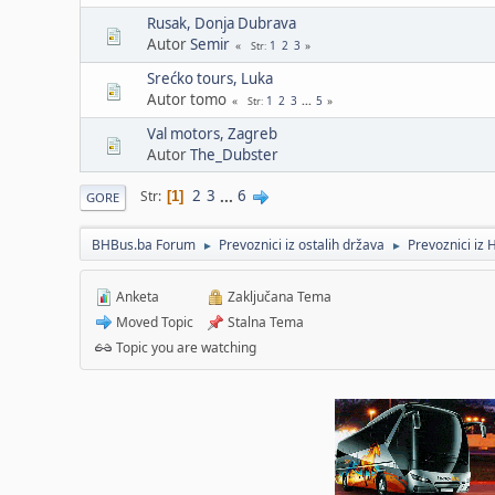
Rusak, Donja Dubrava
Autor
Semir
1
2
3
Str
Srećko tours, Luka
Autor tomo
1
2
3
...
5
Str
Val motors, Zagreb
Autor
The_Dubster
2
3
...
6
Str
1
GORE
BHBus.ba Forum
Prevoznici iz ostalih država
Prevoznici iz 
►
►
Anketa
Zaključana Tema
Moved Topic
Stalna Tema
Topic you are watching