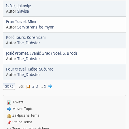
Ivček, Jakovlje
Autor
Slavisa
Fran Travel, Mlini
Autor
Servistrans_belmynn
Kolić Tours, Koreničani
Autor
The_Dubster
Jozić Promet, Ivanić Grad (Noel, S. Brod)
Autor
The_Dubster
Four travel, Kaštel Sućurac
Autor
The_Dubster
2
3
...
5
Str
1
GORE
Anketa
Moved Topic
Zaključana Tema
Stalna Tema
Topic you are watching