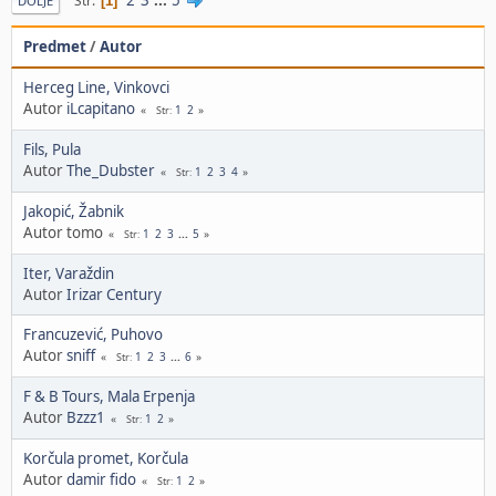
Str
1
DOLJE
Predmet
/
Autor
Herceg Line, Vinkovci
Autor
iLcapitano
1
2
Str
Fils, Pula
Autor
The_Dubster
1
2
3
4
Str
Jakopić, Žabnik
Autor tomo
1
2
3
...
5
Str
Iter, Varaždin
Autor
Irizar Century
Francuzević, Puhovo
Autor
sniff
1
2
3
...
6
Str
F & B Tours, Mala Erpenja
Autor
Bzzz1
1
2
Str
Korčula promet, Korčula
Autor
damir fido
1
2
Str