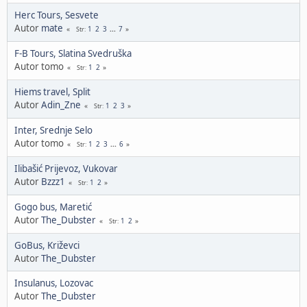
Herc Tours, Sesvete
Autor
mate
1
2
3
...
7
Str
F-B Tours, Slatina Svedruška
Autor tomo
1
2
Str
Hiems travel, Split
Autor
Adin_Zne
1
2
3
Str
Inter, Srednje Selo
Autor tomo
1
2
3
...
6
Str
Ilibašić Prijevoz, Vukovar
Autor
Bzzz1
1
2
Str
Gogo bus, Maretić
Autor
The_Dubster
1
2
Str
GoBus, Križevci
Autor
The_Dubster
Insulanus, Lozovac
Autor
The_Dubster