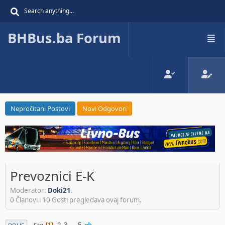
BHBus.ba Forum
Nepročitani Postovi
Novi Odgovori
Prevoznici E-K
Moderator:
Doki21
.
0 Članovi i 10 Gosti pregledava ovaj forum.
2
3
...
5