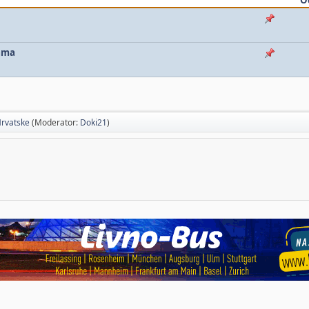
jama
Hrvatske
(Moderator:
Doki21
)