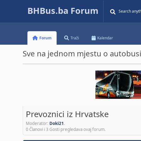
BHBus.ba Forum
Forum
Traži
Kalendar
Sve na jednom mjestu o autobusim
Prevoznici iz Hrvatske
Moderator:
Doki21
.
0 Članovi i 3 Gosti pregledava ovaj forum.