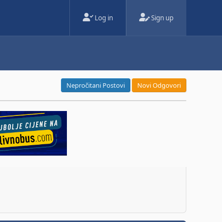
Log in
Sign up
Nepročitani Postovi
Novi Odgovori