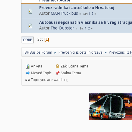
Prevoz radnika i autoškole u Hrvatskoj
Autor
MAN Truck bus
1
2
Str
Autobusi nepoznatih vlasnika sa hr. registraci
Autor
The_Dubster
1
2
Str
Str
1
GORE
BHBus.ba Forum
Prevoznici iz ostalih država
Prevoznici iz 
►
►
Anketa
Zaključana Tema
Moved Topic
Stalna Tema
Topic you are watching