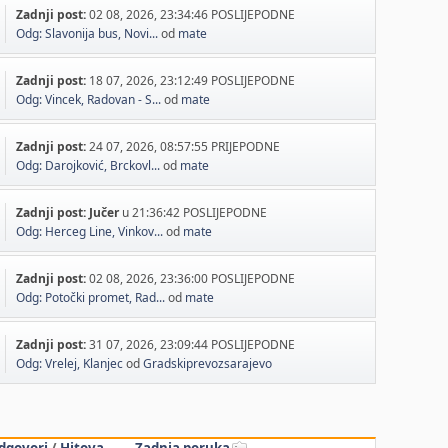
Zadnji post:
02 08, 2026, 23:34:46 POSLIJEPODNE
Odg: Slavonija bus, Novi...
od
mate
Zadnji post:
18 07, 2026, 23:12:49 POSLIJEPODNE
Odg: Vincek, Radovan - S...
od
mate
Zadnji post:
24 07, 2026, 08:57:55 PRIJEPODNE
Odg: Darojković, Brckovl...
od
mate
Zadnji post:
Jučer
u 21:36:42 POSLIJEPODNE
Odg: Herceg Line, Vinkov...
od
mate
Zadnji post:
02 08, 2026, 23:36:00 POSLIJEPODNE
Odg: Potočki promet, Rad...
od
mate
Zadnji post:
31 07, 2026, 23:09:44 POSLIJEPODNE
Odg: Vrelej, Klanjec
od
Gradskiprevozsarajevo
dgovori
/
Hitova
Zadnja poruka