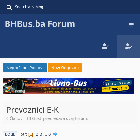
BHBus.ba Forum
Nepročitani Postovi
Novi Odgovori
Prevoznici E-K
0 Članovi i 13 Gosti pregledava ovaj forum.
2
3
...
8
Str
1
DOLJE