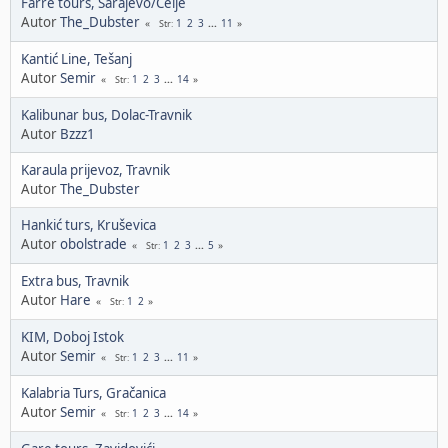
Farre tours, Sarajevo/Celje
Autor
The_Dubster
1
2
3
...
11
Str
Kantić Line, Tešanj
Autor
Semir
1
2
3
...
14
Str
Kalibunar bus, Dolac-Travnik
Autor
Bzzz1
Karaula prijevoz, Travnik
Autor
The_Dubster
Hankić turs, Kruševica
Autor
obolstrade
1
2
3
...
5
Str
Extra bus, Travnik
Autor
Hare
1
2
Str
KIM, Doboj Istok
Autor
Semir
1
2
3
...
11
Str
Kalabria Turs, Gračanica
Autor
Semir
1
2
3
...
14
Str