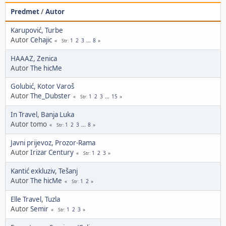
Predmet
/
Autor
Karupović, Turbe
Autor
Cehajic
1
2
3
...
8
Str
HAAAZ, Zenica
Autor
The hicMe
Golubić, Kotor Varoš
Autor
The_Dubster
1
2
3
...
15
Str
In Travel, Banja Luka
Autor tomo
1
2
3
...
8
Str
Javni prijevoz, Prozor-Rama
Autor
Irizar Century
1
2
3
Str
Kantić exkluziv, Tešanj
Autor
The hicMe
1
2
Str
Elle Travel, Tuzla
Autor
Semir
1
2
3
Str