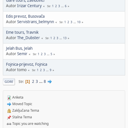
Gare tours, Zavidovići
Autor
Irizar Century
1
2
3
...
6
Str
Edis prevoz, Busovača
Autor
Servistrans_belmynn
1
2
3
...
10
Str
Eme tours, Travnik
Autor
The_Dubster
1
2
3
...
13
Str
Jelah Bus, Jelah
Autor
Semir
1
2
3
...
5
Str
Fojnica-prijevoz, Fojnica
Autor tomo
1
2
3
...
9
Str
2
3
...
8
Str
1
GORE
Anketa
Moved Topic
Zaključana Tema
Stalna Tema
Topic you are watching