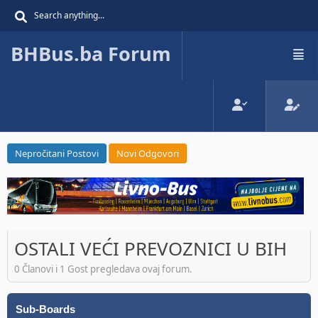
BHBus.ba Forum
Nepročitani Postovi
Novi Odgovori
OSTALI VEĆI PREVOZNICI U BIH
0 Članovi i 1 Gost pregledava ovaj forum.
Sub-Boards