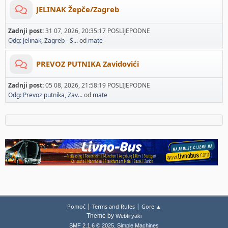
JELINAK Žepče/Zagreb
Zadnji post:
31 07, 2026, 20:35:17 POSLIJEPODNE
Odg: Jelinak, Zagreb - S...
od
mate
PREVOZ PUTNIKA Zavidovići
Zadnji post:
05 08, 2026, 21:58:19 POSLIJEPODNE
Odg: Prevoz putnika, Zav...
od
mate
|
|
Pomoć
Terms and Rules
Gore ▲
Theme by
Webtiryaki
,
SMF 2.1.6 © 2025
Simple Machines