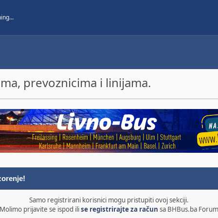
a, prevoznicima i linijama.
orenje!
Samo registrirani korisnici mogu pristupiti ovoj sekciji.
Molimo prijavite se ispod ili
se registrirajte za račun
sa BHBus.ba Foru