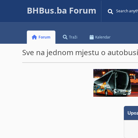
BHBus.ba Forum
Forum
Traži
Kalendar
Sve na jednom mjestu o autobusim
Upoz