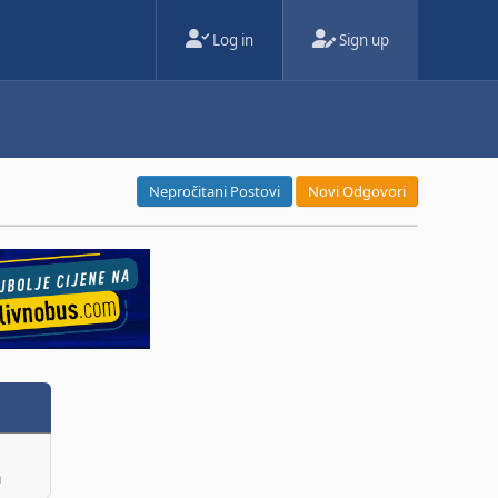
Log in
Sign up
Nepročitani Postovi
Novi Odgovori
m