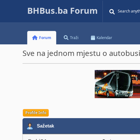
BHBus.ba Forum
Forum
Traži
Kalendar
Sve na jednom mjestu o autobusim
Profile Info
Sažetak