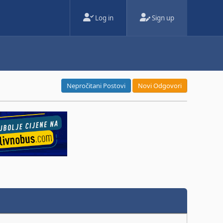
Log in
Sign up
Nepročitani Postovi
Novi Odgovori