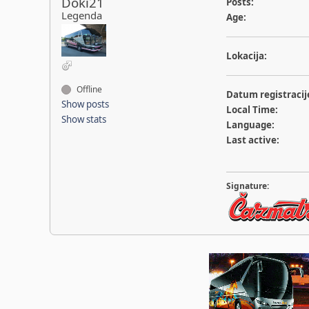
Doki21
Posts:
Legenda
Age:
Lokacija:
Offline
Datum registracij
Show posts
Local Time:
Show stats
Language:
Last active:
Signature: