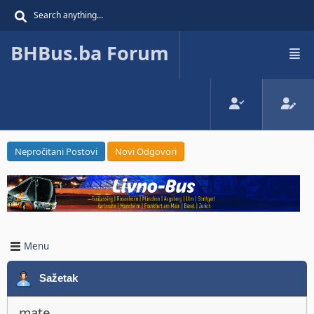
BHBus.ba Forum
Nepročitani Postovi
Novi Odgovori
Menu
Sažetak
mate