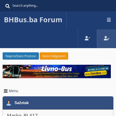
BHBus.ba Forum
Nepročitani Postovi
Novi Odgovori
Menu
Sažetak
Marko_BL417