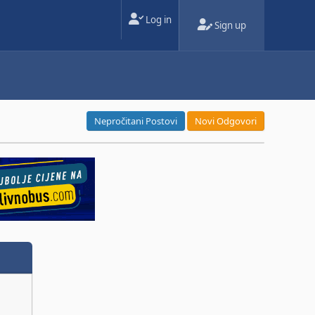
Log in
Sign up
Nepročitani Postovi
Novi Odgovori