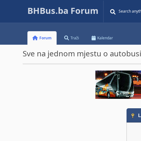
BHBus.ba Forum
Forum
Traži
Kalendar
Sve na jednom mjestu o autobusim
L