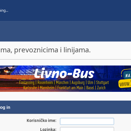
a, prevoznicima i linijama.
og in
Korisničko ime:
Lozinka: